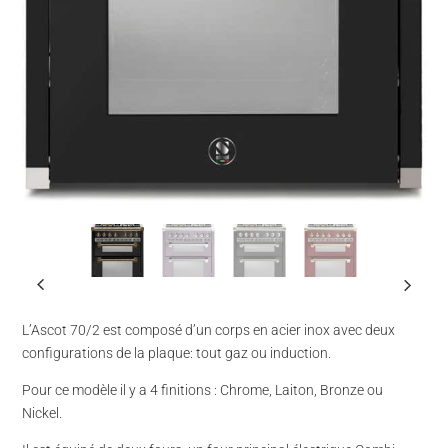
L’Ascot 70/2 est composé d’un corps en acier inox avec deux
configurations de la plaque: tout gaz ou induction.
Pour ce modèle il y a 4 finitions : Chrome, Laiton, Bronze ou
Nickel.