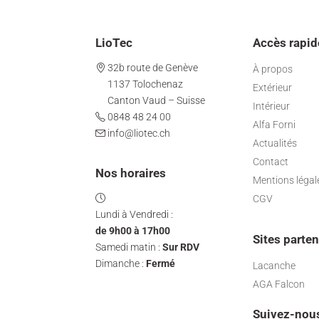
LioTec
Accès rapid
32b route de Genève
À propos
1137 Tolochenaz
Extérieur
Canton Vaud – Suisse
Intérieur
0848 48 24 00
Alfa Forni
info@liotec.ch
Actualités
Contact
Nos horaires
Mentions légal
CGV
Lundi à Vendredi :
de 9h00 à 17h00
Sites parten
Samedi matin :
Sur RDV
Dimanche :
Fermé
Lacanche
AGA Falcon
Suivez-nous